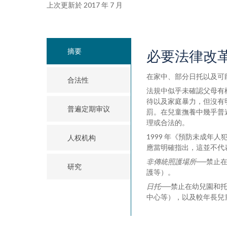
上次更新於 2017 年 7 月
摘要
必要法律改
在家中、部分日托以及可
合法性
法規中似乎未確認父母有權
待以及家庭暴力，但沒有
普遍定期审议
罰。在兒童撫養中幾乎普
理或合法的。
1999 年《預防未成
人权机构
應當明確指出，這並不代
非傳統照護場所
──禁止
研究
護等）。
日托
──禁止在幼兒園和
中心等），以及較年長兒