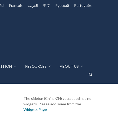
ñol
Français
العربية
中文
Pусский
Português
BITION
RESOURCES
ABOUT US
The sidebar (China-ZH) you added has no
widgets. Please add some from the
Widgets Page