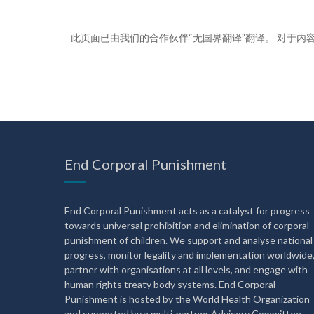
此页面已由我们的合作伙伴“无国界翻译”翻译。 对于
End Corporal Punishment
End Corporal Punishment acts as a catalyst for progress
towards universal prohibition and elimination of corporal
punishment of children. We support and analyse national
progress, monitor legality and implementation worldwide
partner with organisations at all levels, and engage with
human rights treaty body systems. End Corporal
Punishment is hosted by the World Health Organization
and supported by a multi-partner Advisory Committee.