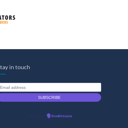
tay in touch
Powered by
EmailOctopus