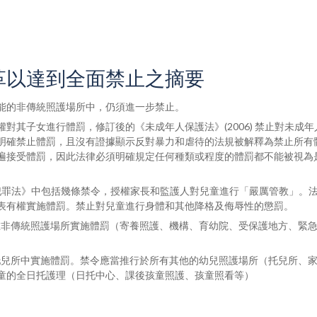
革以達到全面禁止之摘要
能的非傳統照護場所中，仍須進一步禁止。
對其子女進行體罰，修訂後的《未成年人保護法》(2006) 禁止對未成年
明確禁止體罰，且沒有證據顯示反對暴力和虐待的法規被解釋為禁止所有
遍接受體罰，因此法律必須明確規定任何種類或程度的體罰都不能被視為
年人犯罪法》中包括幾條禁令，授權家長和監護人對兒童進行「嚴厲管教」。
表有權實施體罰。禁止對兒童進行身體和其他降格及侮辱性的懲罰。
在非傳統照護場所實施體罰（寄養照護、機構、育幼院、受保護地方、緊
托兒所中實施體罰。禁令應當推行於所有其他的幼兒照護場所（托兒所、
童的全日托護理（日托中心、課後孩童照護、孩童照看等）