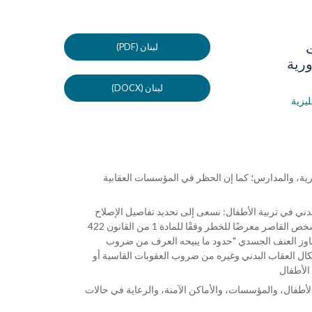
(PDF) لبنان
ورية
(DOCX) لبنان
ليزية
هارية، والمدارس؛ كما إن الحظر في المؤسسات العقابية
العقاب البدني في تربية الأطفال: نسعى إلى تحديد تفاصيل الإصلاح
لهذه المادة في عام 2014 وأثرها على شرعية العقاب البدني في تربية الأطفال. يكون الشخص القاصر معرضًا للخطر وفقًا للمادة 1 من القانون 422
المخالفين للقانون أو المعرضين للخطر الصادر عام 2002 عندما يتجاوز العنف الجسدي "حدود ما يبيحه العرف من ضروب
أشكال العقاب البدني وغيره من ضروب العقوبات القاسية أو
 الأطفال، والمؤسسات، والأماكن الآمنة، والرعاية في حالات