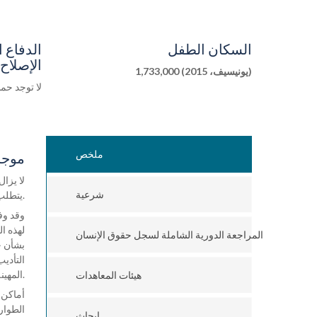
السكان الطفل
الدفاع 
الإصلاح 
1,733,000 (يونيسيف، 2015)
لا توجد حم
ملخص
موجز 
لا يزا
شرعية
يتطلب تأكيدًا.
المراجعة الدورية الشاملة لسجل حقوق الإنسان
التأدي
المهينة، في البيت والمدرسة وجميع الأماكن الأخرى التي يكون فيها للبالغين سلطة على الأطفال.
هيئات المعاهدات
أماكن 
الطوار
ابحاث