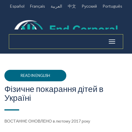
Español
Français
العربية
中文
Pусский
Português
Toggle
navigation
READ IN ENGLISH
Фізичне покарання дітей в
Україні
ВОСТАННЄ ОНОВЛЕНО в лютому 2017 року