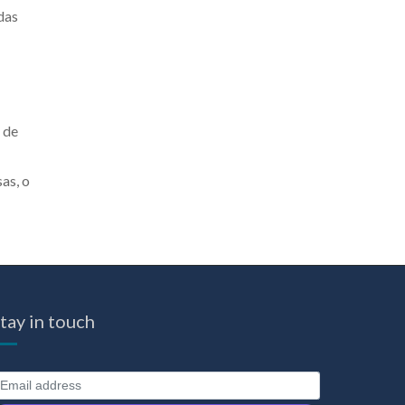
das
 de
as, o
tay in touch