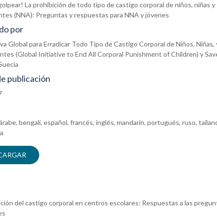
golpear! La prohibición de todo tipo de castigo corporal de niños, niñas y
ntes (NNA): Preguntas y respuestas para NNA y jóvenes
do por
tiva Global para Erradicar Todo Tipo de Castigo Corporal de Niños, Niñas, 
tes (Global Initiative to End All Corporal Punishment of Children) y Sav
Suecia
e publicación
7
árabe, bengalí, español, francés, inglés, mandarín, portugués, ruso, tailan
ta
CARGAR
ición del castigo corporal en centros escolares: Respuestas a las pregu
es