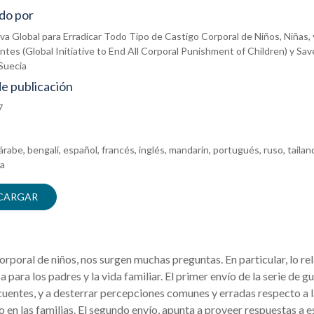
do por
tiva Global para Erradicar Todo Tipo de Castigo Corporal de Niños, Niñas, 
tes (Global Initiative to End All Corporal Punishment of Children) y Sav
Suecia
e publicación
7
árabe, bengalí, español, francés, inglés, mandarín, portugués, ruso, tailan
ta
CARGAR
poral de niños, nos surgen muchas preguntas. En particular, lo rel
a para los padres y la vida familiar. El primer envío de la serie de gu
cuentes, y a desterrar percepciones comunes y erradas respecto a 
 en las familias. El segundo envío, apunta a proveer respuestas a e