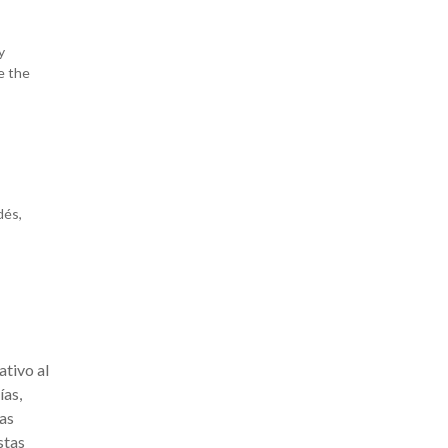
y
e the
dés,
ativo al
ías,
las
stas