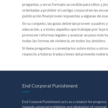
preguntas, y en un formato accesible para niños y j
orientadas a prohibir el castigo corporal en las escue
publicación final provee respuestas a algunas de esa
En su conjunto, las guías deberían proveer a padres 
educación, y a todos aquellos que trabajan por la pro
promover reformas legales y avanzar un paso más haci
todas las formas de violencia, en todos los ámbitos.
Si tiene preguntas o comentarios sobre éstos u otros 
respecto a futuras traducciones del presente materi
End Corporal Punishment
End Corporal Punishment acts as a catalyst for progress
towards universal prohibition and elimination of corporal