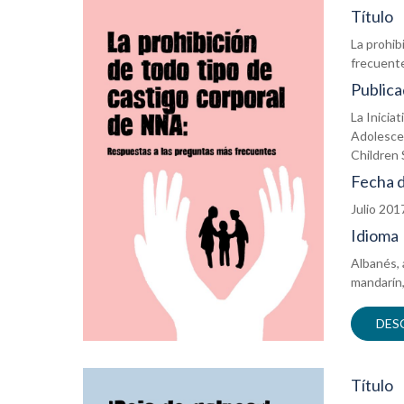
Título
La prohib
frecuent
Publica
La Inicia
Adolescen
Children 
Fecha d
Julio 201
Idioma
Albanés, 
mandarín,
DES
Título