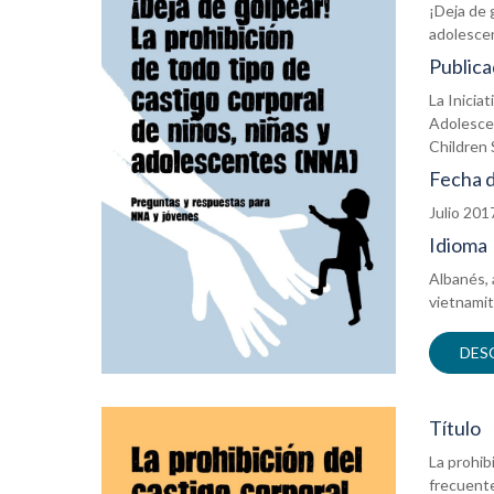
¡Deja de 
adolesce
Publica
La Inicia
Adolescen
Children 
Fecha d
Julio 201
Idioma
Albanés, 
vietnami
DES
Título
La prohib
frecuent