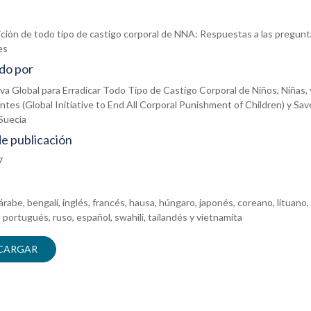
ición de todo tipo de castigo corporal de NNA: Respuestas a las pregun
es
do por
tiva Global para Erradicar Todo Tipo de Castigo Corporal de Niños, Niñas, 
tes (Global Initiative to End All Corporal Punishment of Children) y Sav
Suecia
e publicación
7
árabe, bengalí, inglés, francés, hausa, húngaro, japonés, coreano, lituano,
 portugués, ruso, español, swahili, tailandés y vietnamita
CARGAR