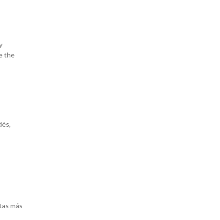
y
e the
dés,
ntas más